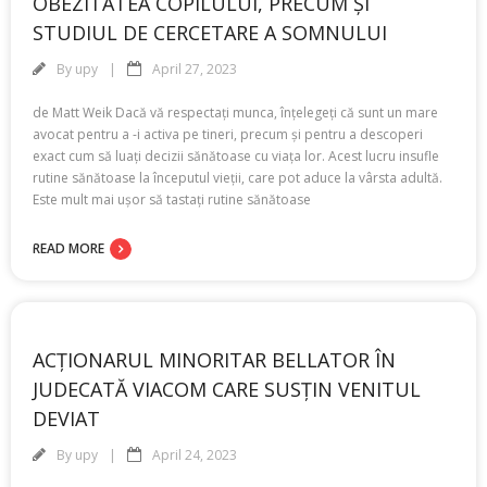
OBEZITATEA COPILULUI, PRECUM ȘI
STUDIUL DE CERCETARE A SOMNULUI
By
upy
April 27, 2023
de Matt Weik Dacă vă respectați munca, înțelegeți că sunt un mare
avocat pentru a -i activa pe tineri, precum și pentru a descoperi
exact cum să luați decizii sănătoase cu viața lor. Acest lucru insufle
rutine sănătoase la începutul vieții, care pot aduce la vârsta adultă.
Este mult mai ușor să tastați rutine sănătoase
READ MORE
ACȚIONARUL MINORITAR BELLATOR ÎN
JUDECATĂ VIACOM CARE SUSȚIN VENITUL
DEVIAT
By
upy
April 24, 2023