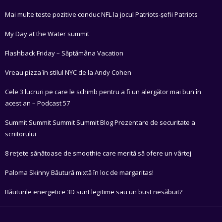
Mai multe teste pozitive conduc NFL la jocul Patriots-șefii Patriots
My Day at the Water summit
Flashback Friday – Săptămâna Vacation
Vreau pizza în stilul NYC de la Andy Cohen
Cele 3 lucruri pe care le schimb pentru a fi un alergător mai bun în
acest an – Podcast 57
Summit Summit Summit Summit Blog Prezentare de securitate a
scriitorului
8 rețete sănătoase de smoothie care merită să ofere un vârtej
Paloma Skinny Băutură mixtă în loc de margaritas!
Băuturile energetice 3D sunt legitime sau un bust nesăbuit?