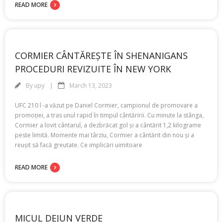
READ MORE
CORMIER CÂNTĂREȘTE ÎN SHENANIGANS
PROCEDURI REVIZUITE ÎN NEW YORK
By
upy
March 13, 2023
UFC 210 l -a văzut pe Daniel Cormier, campionul de promovare a
promoției, a tras unul rapid în timpul cântăririi. Cu minute la stânga,
Cormier a lovit cântarul, a dezbrăcat gol și a cântărit 1,2 kilograme
peste limită. Momente mai târziu, Cormier a cântărit din nou și a
reușit să facă greutate. Ce implicări uimitoare
READ MORE
MICUL DEJUN VERDE