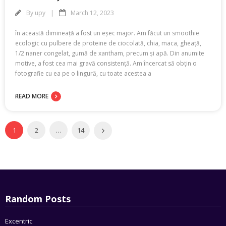
By
upy
March 12, 2023
în această dimineață a fost un eșec major. Am făcut un smoothie
ecologic cu pulbere de proteine ​​de ciocolată, chia, maca, gheață,
1/2 naner congelat, gumă de xantham, precum și apă. Din anumite
motive, a fost cea mai gravă consistență. Am încercat să obțin o
fotografie cu ea pe o lingură, cu toate acestea a
READ MORE
1
2
…
14
Random Posts
Excentric