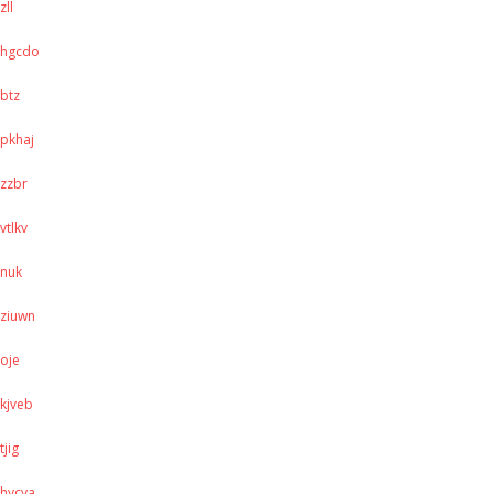
zll
hgcdo
btz
pkhaj
zzbr
vtlkv
nuk
ziuwn
oje
kjveb
tjig
hycya