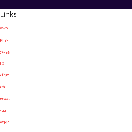
Links
www
ppyv
ysagg
jjb
efejm
cdd
eexos
vuuj
wqqoi