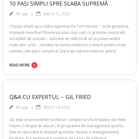
10 PAȘI SIMPLI SPRE SLABA SUPREMĂ
By
upy
March 15, 2023
10 pași simpli spre slaba supremă De Tom Venuto ~ arde grăsimea,
hrănește mușchiul Obținerea unui corp rupt cu grăsime corporală
incredibil de scăzută – suficient de slab încât să vă puteți vedea
toate abs -urile – rămâne nu numai misterios și evaziv pentru mulți
oameni, dar pare complicat. Dacă ați citit vreodată un articol
READ MORE
Q&A CU EXPERTUL – GIL FRIED
By
upy
March 14, 2023
GIL este un președinte/ profesor complet la Universitatea din New
Haven, Colegiul de afaceri, în programul de management sportiv.
Este un specialist în dreptul sportului, finanțe și managementul
facilității. El a gestionat o mulțime de cazuri de industrie