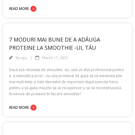
READ MORE
7 MODURI MAI BUNE DE A ADĂUGA
PROTEINE LA SMOOTHIE -UL TĂU
By
upy
March 17, 2023
Dacă ești obsedat de smoothie -uri, iată un sfat profesionist pentru
a -ți intensifica jocul – nu uita proteina! Vă ajută să vă mențineți plin
mai mult timp și este deosebit de important după exerciții fizice,
pentru a vă ajuta mușchii să se recupereze și să se reconstruiască.
Ai nevoie de proteine în fiecare smoothie?
READ MORE