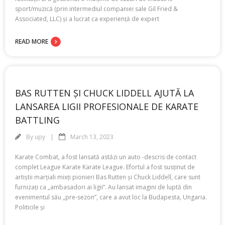
sport/muzică (prin intermediul companiei sale Gil Fried &
Associated, LLC) și a lucrat ca experiență de expert
READ MORE
BAS RUTTEN ȘI CHUCK LIDDELL AJUTĂ LA
LANSAREA LIGII PROFESIONALE DE KARATE
BATTLING
By
upy
March 13, 2023
Karate Combat, a fost lansată astăzi un auto -descris de contact
complet League Karate Karate League. Efortul a fost susținut de
artiștii marțiali mixți pionieri Bas Rutten și Chuck Liddell, care sunt
furnizați ca „ambasadori ai ligii”. Au lansat imagini de luptă din
evenimentul său „pre-sezon”, care a avut loc la Budapesta, Ungaria.
Politicile și