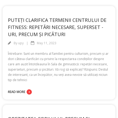
PUTEȚI CLARIFICA TERMENII CENTRULUI DE
FITNESS: REPETĂRI NECESARE, SUPERSET -
URI, PRECUM ȘI PICĂTURI
By
upy
May 11, 2023
Întrebare: Sunt un membru al familiei pentru culturism, precum și ar
dori câteva clarificări cu privire la respectarea condițiilor despre
care am auzit întotdeauna în Sala de gimnastică: repetări necesare,
superseturi, precum și picături. Vă rog să explicați? Răspuns: Destul
de interesant, ca un începător, nu veți avea nevoie să utilizați niciun
tip de tehnici
READ MORE