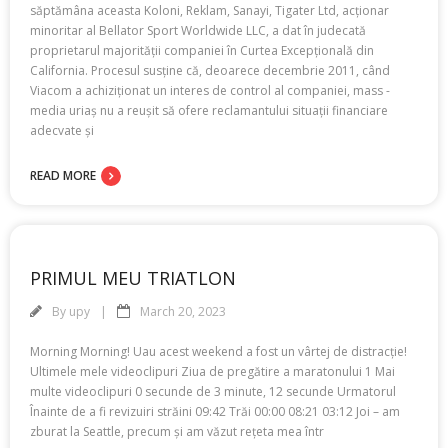
săptămâna aceasta Koloni, Reklam, Sanayi, Tigater Ltd, acționar
minoritar al Bellator Sport Worldwide LLC, a dat în judecată
proprietarul majorității companiei în Curtea Excepțională din
California. Procesul susține că, deoarece decembrie 2011, când
Viacom a achiziționat un interes de control al companiei, mass -
media uriaș nu a reușit să ofere reclamantului situații financiare
adecvate și
READ MORE
PRIMUL MEU TRIATLON
By
upy
March 20, 2023
Morning Morning! Uau acest weekend a fost un vârtej de distracție!
Ultimele mele videoclipuri Ziua de pregătire a maratonului 1 Mai
multe videoclipuri 0 secunde de 3 minute, 12 secunde Urmatorul
Înainte de a fi revizuiri străini 09:42 Trăi 00:00 08:21 03:12 Joi – am
zburat la Seattle, precum și am văzut rețeta mea într